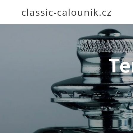
classic-calounik.cz
Tenax