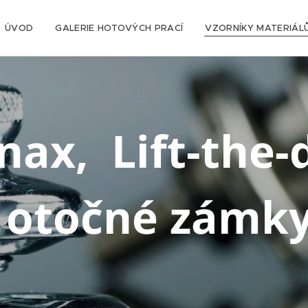
ÚVOD
GALERIE HOTOVÝCH PRACÍ
VZORNÍKY MATERIÁL
, Lift-th
otočné zámk